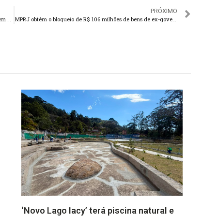
PRÓXIMO
Lacre Solidário: projeto “transforma” materiais recicláveis em cadeiras de rodas
MPRJ obtém o bloqueio de R$ 106 milhões de bens de ex-governador
‘Novo Lago Iacy’ terá piscina natural e