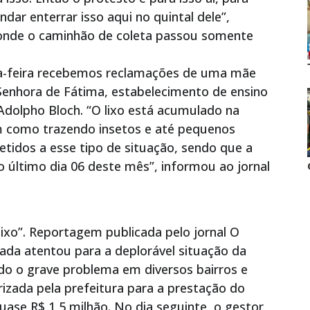
dar enterrar isso aqui no quintal dele”,
 onde o caminhão de coleta passou somente
a-feira recebemos reclamações de uma mãe
Senhora de Fátima, estabelecimento de ensino
 Adolpho Bloch. “O lixo está acumulado na
m como trazendo insetos e até pequenos
tidos a esse tipo de situação, sendo que a
do último dia 06 deste mês”, informou ao jornal
ixo”. Reportagem publicada pelo jornal O
ada atentou para a deplorável situação da
ndo o grave problema em diversos bairros e
izada pela prefeitura para a prestação do
uase R$ 1,5 milhão. No dia seguinte, o gestor