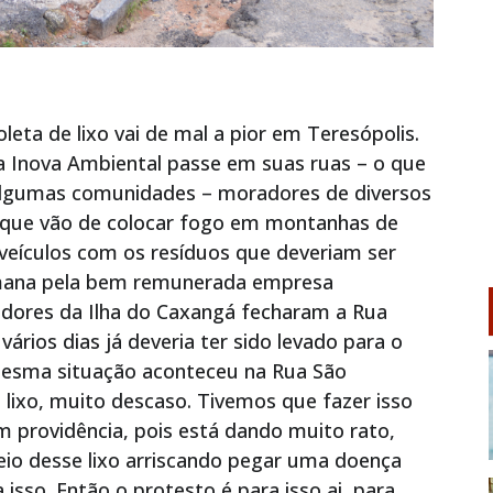
eta de lixo vai de mal a pior em Teresópolis.
 Inova Ambiental passe em suas ruas – o que
gumas comunidades – moradores de diversos
 que vão de colocar fogo em montanhas de
 veículos com os resíduos que deveriam ser
semana pela bem remunerada empresa
adores da Ilha do Caxangá fecharam a Rua
ários dias já deveria ter sido levado para o
 mesma situação aconteceu na Rua São
o lixo, muito descaso. Tivemos que fazer isso
am providência, pois está dando muito rato,
eio desse lixo arriscando pegar uma doença
sso. Então o protesto é para isso ai, para