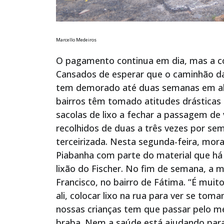
Marcello Medeiros
O pagamento continua em dia, mas a col
Cansados de esperar que o caminhão da
tem demorado até duas semanas em al
bairros têm tomado atitudes drásticas
sacolas de lixo a fechar a passagem de
recolhidos de duas a três vezes por 
terceirizada. Nesta segunda-feira, mor
Piabanha com parte do material que há v
lixão do Fischer. No fim de semana, a
Francisco, no bairro de Fátima. “É muit
ali, colocar lixo na rua para ver se tom
nossas crianças tem que passar pelo m
braba. Nem a saúde está ajudando para i