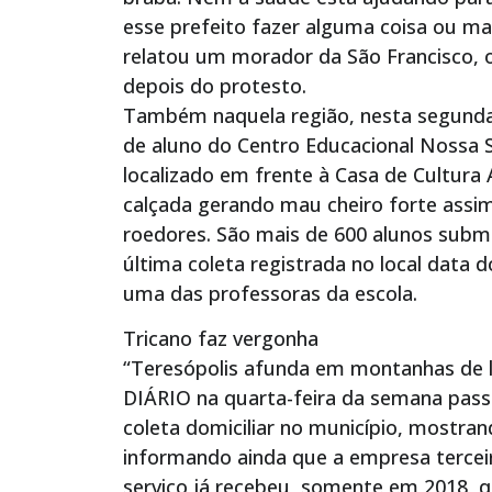
esse prefeito fazer alguma coisa ou man
relatou um morador da São Francisco,
depois do protesto.
Também naquela região, nesta segund
de aluno do Centro Educacional Nossa 
localizado em frente à Casa de Cultura
calçada gerando mau cheiro forte assi
roedores. São mais de 600 alunos subme
última coleta registrada no local data 
uma das professoras da escola.
Tricano faz vergonha
“Teresópolis afunda em montanhas de l
DIÁRIO na quarta-feira da semana pass
coleta domiciliar no município, mostra
informando ainda que a empresa terceir
serviço já recebeu, somente em 2018, q