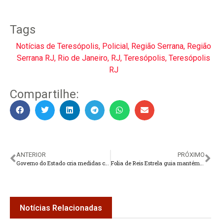
Tags
Notícias de Teresópolis
,
Policial
,
Região Serrana
,
Região
Serrana RJ
,
Rio de Janeiro
,
RJ
,
Teresópolis
,
Teresópolis
RJ
Compartilhe:
ANTERIOR
PRÓXIMO
Governo do Estado cria medidas contra cobrança adicional por uso de ar-condicionado em carros de aplicativo
Folia de Reis Estrela guia mantém viva a tradição em Teresópolis
Notícias Relacionadas