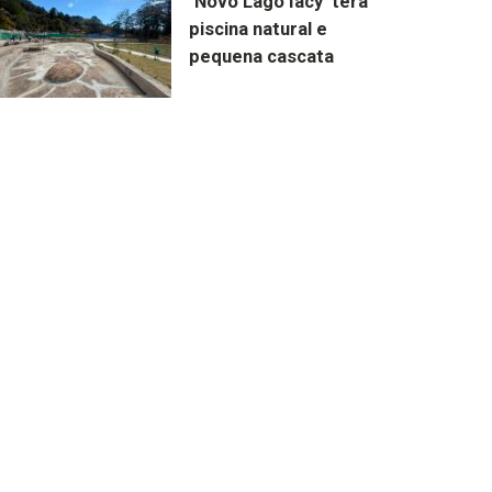
‘Novo Lago Iacy’ terá
piscina natural e
pequena cascata