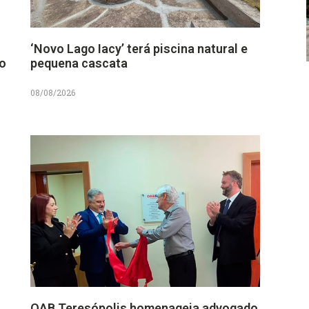
‘Novo Lago Iacy’ terá piscina natural e
no
pequena cascata
08/08/2026
OAB Teresópolis homenageia advogado