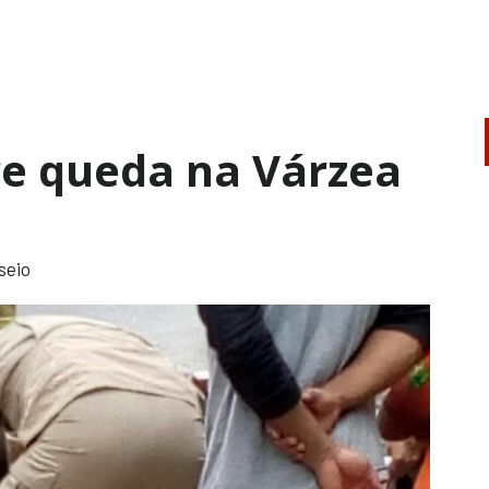
re queda na Várzea
seio