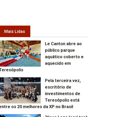
Mais Lidas
Le Canton abre ao
público parque
aquático coberto e
aquecido em
Teresópolis
Pela terceira vez,
escritório de
investimentos de
Teresópolis está
entre os 20 melhores da XP no Brasil