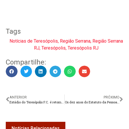
Tags
Notícias de Teresópolis
,
Região Serrana
,
Região Serrana
RJ
,
Teresópolis
,
Teresópolis RJ
Compartilhe:
ANTERIOR
PRÓXIMO
Estádio do Teresópolis F.C. é retomado e reacende debate sobre patrimônio esportivo
Os dez anos do Estatuto da Pessoa com Deficiência: uma breve reflexão
Notícias Relacionadas