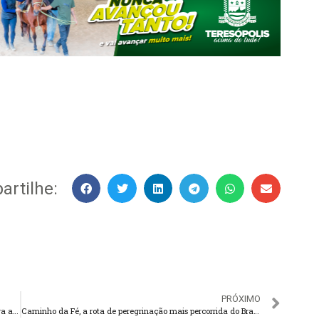
rtilhe:
PRÓXIMO
Governo do Rio de Janeiro realizará concursos públicos para a Secretaria de Saúde, Polícia Militar, PGE-RJ e INEA
Caminho da Fé, a rota de peregrinação mais percorrida do Brasil