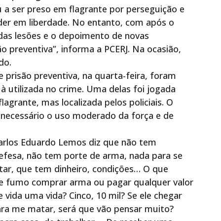
a ser preso em flagrante por perseguição e
der em liberdade. No entanto, com após o
 das lesões e o depoimento de novas
o preventiva”, informa a PCERJ. Na ocasião,
do.
risão preventiva, na quarta-feira, foram
à utilizada no crime. Uma delas foi jogada
flagrante, mas localizada pelos policiais. O
o necessário o uso moderado da força e de
rlos Eduardo Lemos diz que não tem
efesa, não tem porte de arma, nada para se
litar, que tem dinheiro, condições… O que
de fumo comprar arma ou pagar qualquer valor
ida uma vida? Cinco, 10 mil? Se ele chegar
ara me matar, será que vão pensar muito?