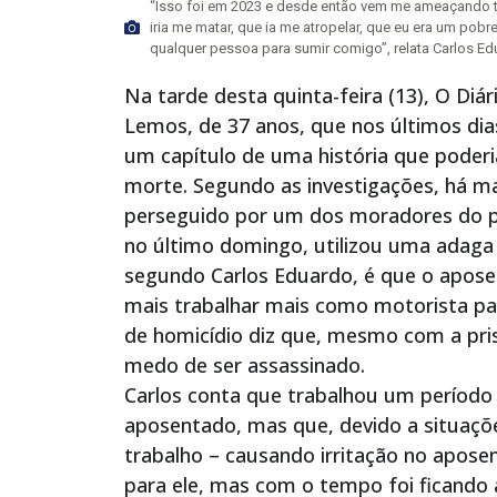
“Isso foi em 2023 e desde então vem me ameaçando to
iria me matar, que ia me atropelar, que eu era um pob
qualquer pessoa para sumir comigo”, relata Carlos Edu
Na tarde desta quinta-feira (13), O Diá
Lemos, de 37 anos, que nos últimos dias
um capítulo de uma história que poder
morte. Segundo as investigações, há ma
perseguido por um dos moradores do pr
no último domingo, utilizou uma adaga 
segundo Carlos Eduardo, é que o aposen
mais trabalhar mais como motorista para
de homicídio diz que, mesmo com a pr
medo de ser assassinado.
Carlos conta que trabalhou um período 
aposentado, mas que, devido a situações
trabalho – causando irritação no apos
para ele, mas com o tempo foi ficando a