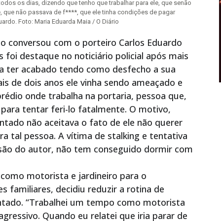
dos os dias, dizendo que tenho que trabalhar para ele, que senão
re, que não passava de f****, que ele tinha condições de pagar
ardo. Foto: Maria Eduarda Maia / O Diário
rio conversou com o porteiro Carlos Eduardo
 foi destaque no noticiário policial após mais
ia ter acabado tendo como desfecho a sua
is de dois anos ele vinha sendo ameaçado e
édio onde trabalha na portaria, pessoa que,
para tentar feri-lo fatalmente. O motivo,
tado não aceitava o fato de ele não querer
 tal pessoa. A vítima de stalking e tentativa
isão do autor, não tem conseguido dormir com
como motorista e jardineiro para o
 familiares, decidiu reduzir a rotina de
entado. “Trabalhei um tempo como motorista
gressivo. Quando eu relatei que iria parar de