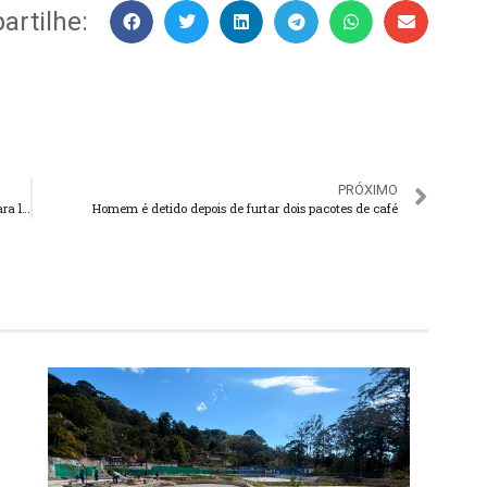
rtilhe:
PRÓXIMO
Concurso: Prefeitura de Teresópolis vai montar comissão para levantar número de vagas e cargos
Homem é detido depois de furtar dois pacotes de café