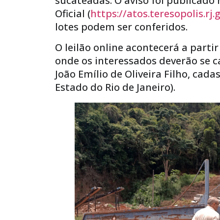
sucateadas. O aviso foi publicado 
Oficial (
https://atos.teresopolis.rj
lotes podem ser conferidos.
O leilão online acontecerá a partir
onde os interessados deverão se cad
João Emílio de Oliveira Filho, cad
Estado do Rio de Janeiro).