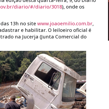
na edição desta quarta-feira, 9, do Diário
.gov.br/diario/#/diario/3018
), onde os
 das 13h no site
www.joaoemilio.com.br
,
astrar e habilitar. O leiloeiro oficial é
astrado na Jucerja (Junta Comercial do