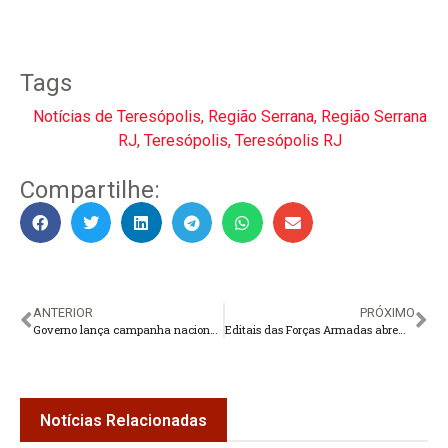
Tags
Notícias de Teresópolis
,
Região Serrana
,
Região Serrana
RJ
,
Teresópolis
,
Teresópolis RJ
Compartilhe:
ANTERIOR
PRÓXIMO
Governo lança campanha nacional pelo fim da escala de trabalho 6×1
Editais das Forças Armadas abrem oportunidades e exigem preparação antecipada
Notícias Relacionadas