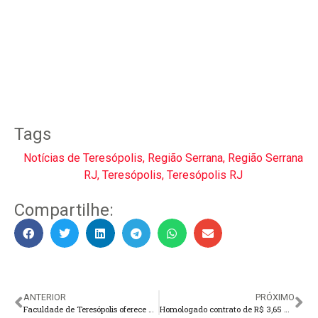
Tags
Notícias de Teresópolis
,
Região Serrana
,
Região Serrana
RJ
,
Teresópolis
,
Teresópolis RJ
Compartilhe:
ANTERIOR
PRÓXIMO
Faculdade de Teresópolis oferece minicursos gratuitos para impulsionar carreira e empregabilidade
Homologado contrato de R$ 3,65 milhões para regularização fundiária na Quinta-Lebrão e bairros vizinhos