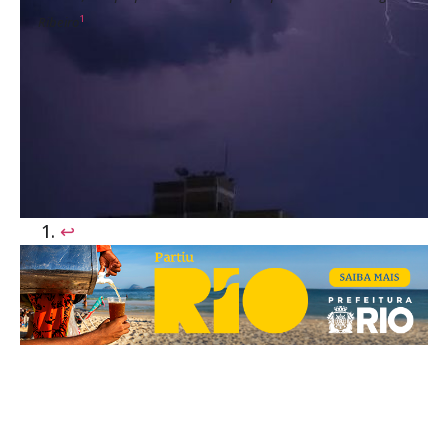
1
Ribeiro
↩︎