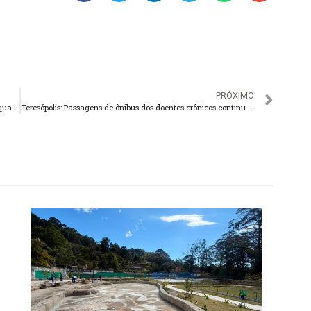
PRÓXIMO
Preso acusado de receptação de sinal de Tv a cabo em Saquarema
Teresópolis: Passagens de ônibus dos doentes crônicos continuam sem solução