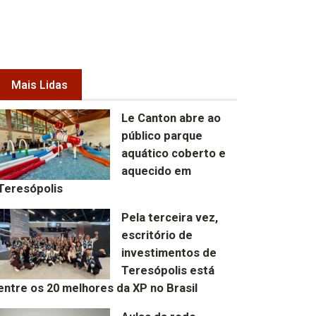
Mais Lidas
Le Canton abre ao
público parque
aquático coberto e
aquecido em
Teresópolis
Pela terceira vez,
escritório de
investimentos de
Teresópolis está
entre os 20 melhores da XP no Brasil