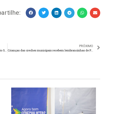
rtilhe:
PRÓXIMO
Naturgy anuncia investimentos de R$ 57 milhões na Região Serrana
Crianças das creches municipais recebem lembrancinhas de Páscoa