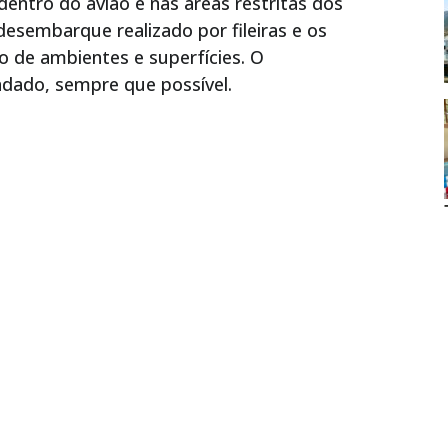
entro do avião e nas áreas restritas dos
esembarque realizado por fileiras e os
 de ambientes e superfícies. O
ndado, sempre que possível.