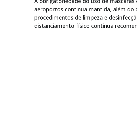
A obrigatoriedade do uso de máscaras d
aeroportos continua mantida, além do d
procedimentos de limpeza e desinfecção
distanciamento físico continua recome