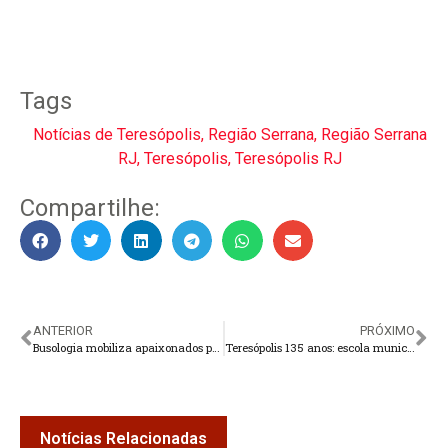
Tags
Notícias de Teresópolis
,
Região Serrana
,
Região Serrana
RJ
,
Teresópolis
,
Teresópolis RJ
Compartilhe:
ANTERIOR
PRÓXIMO
Busologia mobiliza apaixonados por ônibus e resgata a memória do transporte coletivo em Teresópolis
Teresópolis 135 anos: escola municipal Professora Acliméa é reinaugurada
Notícias Relacionadas