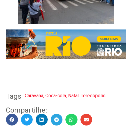
Tags
Caravana
,
Coca-cola
,
Natal
,
Teresópolis
Compartilhe: