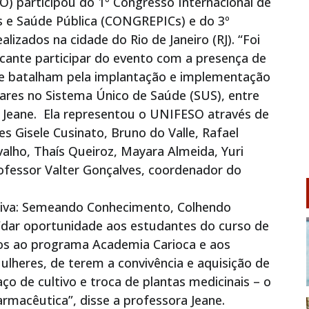
O) participou do 1º Congresso Internacional de
s e Saúde Pública (CONGREPICs) e do 3º
lizados na cidade do Rio de Janeiro (RJ). “Foi
icante participar do evento com a presença de
ue batalham pela implantação e implementação
ares no Sistema Único de Saúde (SUS), entre
ra Jeane. Ela representou o UNIFESO através de
s Gisele Cusinato, Bruno do Valle, Rafael
valho, Thaís Queiroz, Mayara Almeida, Yuri
ofessor Valter Gonçalves, coordenador do
Viva: Semeando Conhecimento, Colhendo
 “dar oportunidade aos estudantes do curso de
dos ao programa Academia Carioca e aos
ulheres, de terem a convivência e aquisição de
ço de cultivo e troca de plantas medicinais – o
farmacêutica”, disse a professora Jeane.