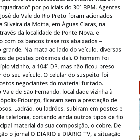
enquadrado” por policiais do 30º BPM. Agentes
 José do Vale do Rio Preto foram acionados
a Silveira da Motta, em Águas Claras, na
través da localidade de Ponte Nova, e
o com os bancos traseiros abaixados –
o grande. Na mata ao lado do veículo, diversas
ados de postes próximos dali. O homem foi
pio vizinho, a 104ª DP, mas não ficou preso
 do seu veículo. O celular do suspeito foi
stos negociantes do material furtado.
Vale de São Fernando, localidade vizinha à
ópolis-Friburgo, ficaram sem a prestação de
osos. Ladrão, ou ladrões, subiram em postes e
 telefonia, cortando ainda outros tipos de fio
cipal material da sua composição, o cobre. De
ão o jornal O DIÁRIO e DIÁRIO TV, a situação