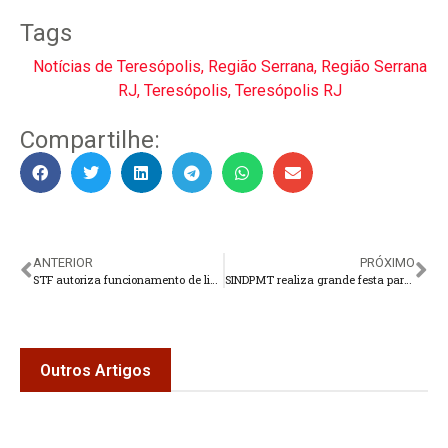
Tags
Notícias de Teresópolis
,
Região Serrana
,
Região Serrana
RJ
,
Teresópolis
,
Teresópolis RJ
Compartilhe:
ANTERIOR
PRÓXIMO
STF autoriza funcionamento de lixões até fim do prazo de licenciamento
SINDPMT realiza grande festa para comemorar dia do servidor público
Outros Artigos