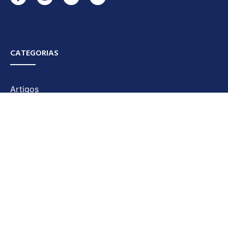
CATEGORIAS
Artigos
Categoria
Destaques
Diário Motor
Ecologia e Turismo
Economia
Notícias
Policial
Pró Memória