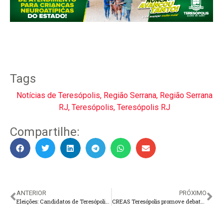
Tags
Notícias de Teresópolis
,
Região Serrana
,
Região Serrana
RJ
,
Teresópolis
,
Teresópolis RJ
Compartilhe:
ANTERIOR
PRÓXIMO
Eleições: Candidatos de Teresópolis deferidos
CREAS Teresópolis promove debate sobre a garantia de direitos e a reinserção social de portadores de transtornos mentais