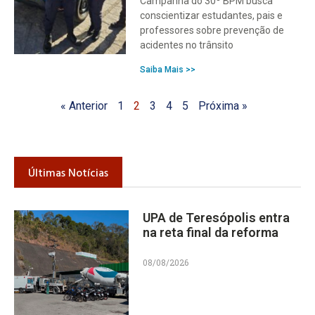
Campanha do 30º BPM busca
conscientizar estudantes, pais e
professores sobre prevenção de
acidentes no trânsito
Saiba Mais >>
« Anterior
1
2
3
4
5
Próxima »
Últimas Notícias
UPA de Teresópolis entra
na reta final da reforma
08/08/2026