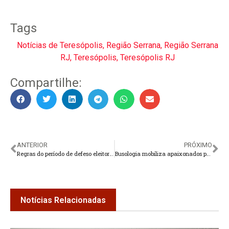
Tags
Notícias de Teresópolis
,
Região Serrana
,
Região Serrana
RJ
,
Teresópolis
,
Teresópolis RJ
Compartilhe:
ANTERIOR
PRÓXIMO
Regras do período de defeso eleitoral começam a valer
Busologia mobiliza apaixonados por ônibus e resgata a memória do transporte coletivo em Teresópolis
Notícias Relacionadas