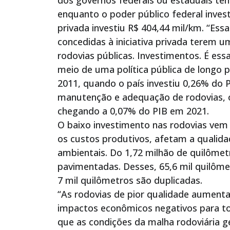
dos governos federais ou estaduais ten
enquanto o poder público federal investi
privada investiu R$ 404,44 mil/km. “Essa
concedidas à iniciativa privada terem 
rodovias públicas. Investimentos. É ess
meio de uma política pública de longo p
2011, quando o país investiu 0,26% do 
manutenção e adequação de rodovias, 
chegando a 0,07% do PIB em 2021.
O baixo investimento nas rodovias vem
os custos produtivos, afetam a qualid
ambientais. Do 1,72 milhão de quilômetr
pavimentadas. Desses, 65,6 mil quilôme
7 mil quilômetros são duplicadas.
“As rodovias de pior qualidade aument
impactos econômicos negativos para tod
que as condições da malha rodoviária 