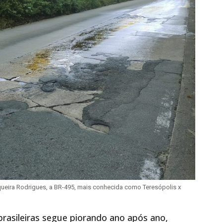
erqueira Rodrigues, a BR-495, mais conhecida como Teresópolis x
rasileiras segue piorando ano após ano,