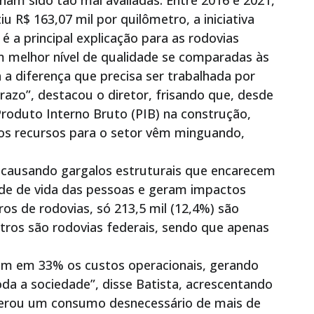
ham sido tão mal avaliadas. Entre 2016 e 2021,
u R$ 163,07 mil por quilômetro, a iniciativa
 é a principal explicação para as rodovias
um melhor nível de qualidade se comparadas às
a a diferença que precisa ser trabalhada por
razo”, destacou o diretor, frisando que, desde
Produto Interno Bruto (PIB) na construção,
os recursos para o setor vêm minguando,
 causando gargalos estruturais que encarecem
ade de vida das pessoas e geram impactos
os de rodovias, só 213,5 mil (12,4%) são
tros são rodovias federais, sendo que apenas
am em 33% os custos operacionais, gerando
a a sociedade”, disse Batista, acrescentando
gerou um consumo desnecessário de mais de