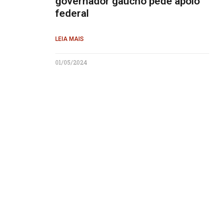
governador gaúcho pede apoio
federal
LEIA MAIS
01/05/2024