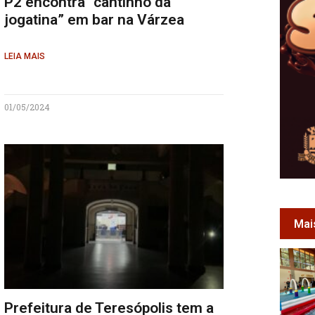
P2 encontra “cantinho da
jogatina” em bar na Várzea
LEIA MAIS
01/05/2024
Mai
Prefeitura de Teresópolis tem a