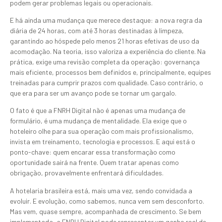
podem gerar problemas legais ou operacionais.
E há ainda uma mudança que merece destaque: a nova regra da
diária de 24 horas, com até 3 horas destinadas à limpeza,
garantindo ao hóspede pelo menos 21 horas efetivas de uso da
acomodação. Na teoria, isso valoriza a experiência do cliente. Na
prática, exige uma revisão completa da operação: governança
mais eficiente, processos bem definidos e, principalmente, equipes
treinadas para cumprir prazos com qualidade. Caso contrário, o
que era para ser um avanço pode se tornar um gargalo.
O fato é que a FNRH Digital não é apenas uma mudança de
formulário, é uma mudança de mentalidade. Ela exige que o
hoteleiro olhe para sua operação com mais profissionalismo,
invista em treinamento, tecnologia e processos. E aqui está o
ponto-chave: quem encarar essa transformação como
oportunidade sairá na frente. Quem tratar apenas como
obrigação, provavelmente enfrentará dificuldades.
A hotelaria brasileira está, mais uma vez, sendo convidada a
evoluir. E evolução, como sabemos, nunca vem sem desconforto.
Mas vem, quase sempre, acompanhada de crescimento. Se bem
implementada, a FNRH Digital pode representar um ganho real de