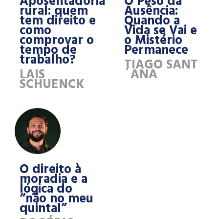
Aposentadoria
O Peso da
rural: quem
Ausência:
tem direito e
Quando a
como
Vida se Vai e
comprovar o
o Mistério
tempo de
Permanece
trabalho?
TIAGO SANT
LAIS
´ANA
SCHUENCK
O direito à
moradia e a
lógica do
“não no meu
quintal”